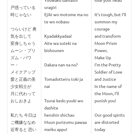
Yuuwaku damashi
lose your head
戸惑っている
uragiri
時じゃない
Ejiki wo motome ma no
It’s tough, but I’ll
te wo nobasu
summon my
つらいけど 勇
courage
気を出して
Kyadakkyadaa!
and transform
変身しちゃう
Aite wa suteki na
Moon Prism
ムーン・プリ
bishounen
Power,
ズム・パワ
Make Up
ー・
Dakara nan na no?
I’m the Pretty
メイクアップ
Soldier of Love
愛と正義の美
Tomadotteiru toki ja
and Justice
少女戦士が
nai
In the name of
月に代わって
the Moon, I’ll
おしおきよ
Tsurai kedo yuuki wo
punish you!
dashite
私たち 今日は
henshin shichau
Our good spirits
ご機嫌ななめ
Muun purizumu pawaa
are distorted
近寄ると 恐い
meiku appu!
today