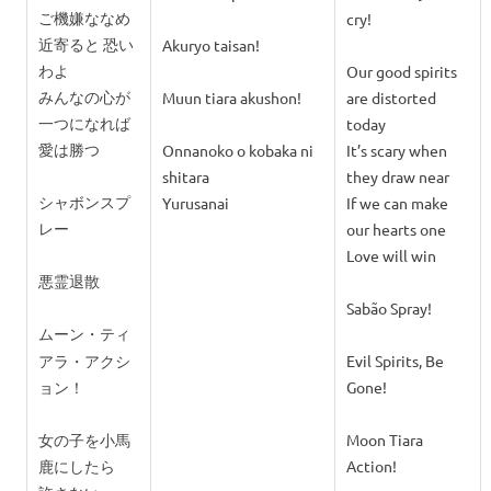
ご機嫌ななめ
cry!
近寄ると 恐い
Akuryo taisan!
わよ
Our good spirits
みんなの心が
Muun tiara akushon!
are distorted
一つになれば
today
愛は勝つ
Onnanoko o kobaka ni
It’s scary when
shitara
they draw near
シャボンスプ
Yurusanai
If we can make
レー
our hearts one
Love will win
悪霊退散
Sabão Spray!
ムーン・ティ
アラ・アクシ
Evil Spirits, Be
ョン！
Gone!
女の子を小馬
Moon Tiara
鹿にしたら
Action!