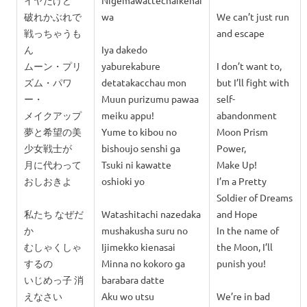
イヤだけど
Nigemawattechaikenai
破れかぶれで
wa
We can’t just run
戦っちゃうも
and escape
ん
Iya dakedo
ムーン・プリ
yaburekabure
I don’t want to,
ズム・パワ
detatakacchau mon
but I’ll fight with
ー・
Muun purizumu pawaa
self-
メイクアップ
meiku appu!
abandonment
夢と希望の美
Yume to kibou no
Moon Prism
少女戦士が
bishoujo senshi ga
Power,
月に代わって
Tsuki ni kawatte
Make Up!
おしおきよ
oshioki yo
I’m a Pretty
Soldier of Dreams
私たち なぜだ
Watashitachi nazedaka
and Hope
か
mushakusha suru no
In the name of
むしゃくしゃ
Ijimekko kienasai
the Moon, I’ll
するの
Minna no kokoro ga
punish you!
いじめっ子 消
barabara datte
えなさい
Aku wo utsu
We’re in bad