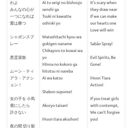
わよ
Ai to seigi no bishoujo
It’s scary when
みんなの心が
senshi ga
they draw near
一つになれば
Tsuki ni kawatte
If we can make
愛は勝つ
oshioki yo
our hearts one
Love will win
シャボンスプ
Watashitachi kyou wa
レー
gokigen naname
Sabão Spray!
Chikayoru to kowai wa
悪霊退散
yo
Evil Spirits, Be
Minna no kokoro ga
Gone!
ムーン・ティ
hitotsu ni nareba
アラ・アクシ
Ai wa katsu
Moon Tiara
ョン！
Action!
Shabon supuree!
女の子を 小馬
If you treat girls
鹿にしたら
Akuryo taisan!
with contempt,
許さない
We can’t forgive
Muun tiara akushon!
you!
夜の闇 切り裂