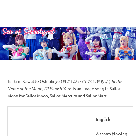
A
MENU
Sea
Sailor
Moon
Skip
of
fansite
to
featuring
content
Serenity.Net
translations,
lyrics,
and
new
insights
to
Tsuki ni Kawatte Oshioki yo (月に代わっておしおきよ)
In the
the
Name of the Moon, I’ll Punish You!
is an image song in Sailor
series!
Moon for Sailor Moon, Sailor Mercury and Sailor Mars.
English
A storm blowing