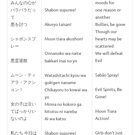
みんなの心が
moods for
バラバラだっ
Shabon supuree!
one reason or
て
another
悪を討つ
Akuryo taisan!
Bullies, be gone
Though our
シャボンスプ
Muun tiara akushon!
hearts may be
レー
scattered
Onnanoko wa naite
We will defeat
悪霊退散
Evil
bakkari inai no yo
ムーン・ティ
Sabão Spray!
Watashitachi kyou wa
アラ・アクシ
gokigen naname
ョン！
Evil Spirits, Be
Chikayoru to kowai wa
Gone!
yo
女の子は泣い
Minna no kokoro ga
てばっかりい
Moon Tiara
hitotsu ni nareba
ないのよ
Action!
Ai wa katsu
私たち 今日は
Girls don’t just
Shabon supuree!