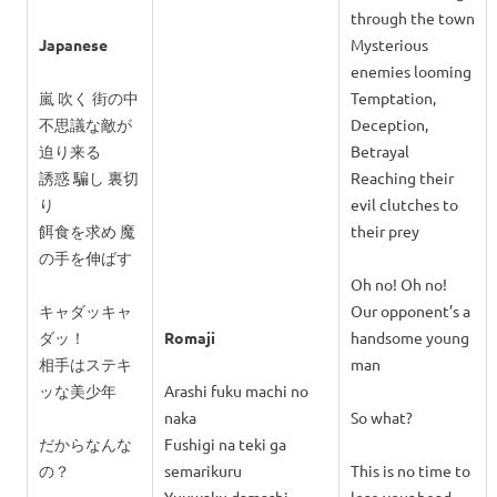
through the town
Japanese
Mysterious
enemies looming
嵐 吹く 街の中
Temptation,
不思議な敵が
Deception,
迫り来る
Betrayal
誘惑 騙し 裏切
Reaching their
り
evil clutches to
餌食を求め 魔
their prey
の手を伸ばす
Oh no! Oh no!
キャダッキャ
Our opponent’s a
ダッ！
Romaji
handsome young
相手はステキ
man
ッな美少年
Arashi fuku machi no
naka
So what?
だからなんな
Fushigi na teki ga
の？
semarikuru
This is no time to