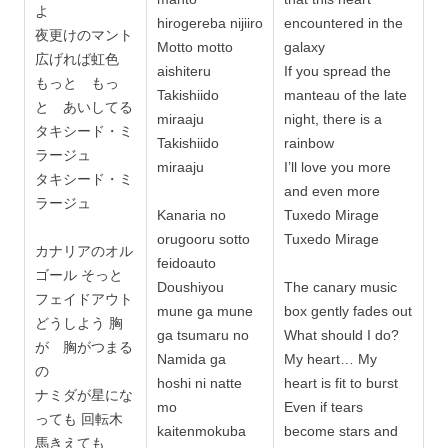
よ
hirogereba nijiiro
encountered in the
夜更けのマント
Motto motto
galaxy
広げれば虹色
aishiteru
If you spread the
もっと もっ
Takishiido
manteau of the late
と あいしてる
miraaju
night, there is a
タキシード・ミ
Takishiido
rainbow
ラージュ
miraaju
I’ll love you more
タキシード・ミ
and even more
ラージュ
Kanaria no
Tuxedo Mirage
orugooru sotto
Tuxedo Mirage
カナリアのオル
feidoauto
ゴール そっと
Doushiyou
The canary music
フェイドアウト
mune ga mune
box gently fades out
どうしよう 胸
ga tsumaru no
What should I do?
が 胸がつまる
Namida ga
My heart… My
の
hoshi ni natte
heart is fit to burst
ナミダが星にな
mo
Even if tears
っても 回転木
kaitenmokuba
become stars and
馬きえても