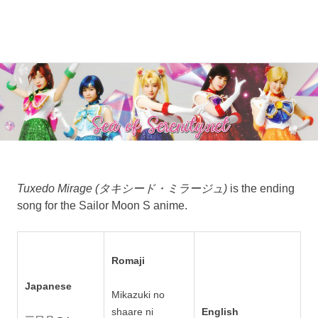
A
MENU
Sea
Sailor
Moon
Skip
of
fansite
to
featuring
content
Serenity.Net
translations,
lyrics,
and
new
insights
to
Tuxedo Mirage (タキシード・ミラージュ)
is the ending
the
song for the Sailor Moon S anime.
series!
Romaji
Japanese
Mikazuki no
shaare ni
English