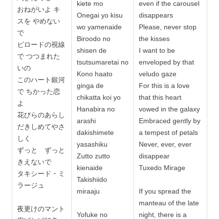
kiete mo
even if the carousel
おねがいよ キ
Onegai yo kisu
disappears
スを やめない
wo yamenaide
Please, never stop
で
Biroodo no
the kisses
ビロードの視線
shisen de
I want to be
で つつまれた
tsutsumaretai no
enveloped by that
いの
Kono haato
veludo gaze
このハート銀河
ginga de
For this is a love
で ちかった恋
chikatta koi yo
that this heart
よ
Hanabira no
vowed in the galaxy
花びらのあらし
arashi
Embraced gently by
だきしめてやさ
dakishimete
a tempest of petals
しく
yasashiku
Never, ever, ever
ずっと ずっと
Zutto zutto
disappear
きえないで
kienaide
Tuxedo Mirage
タキシード・ミ
Takishiido
ラージュ
miraaju
If you spread the
manteau of the late
夜更けのマント
Yofuke no
night, there is a