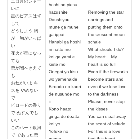
三日月のシャー
hoshi no piasu
レに
hazushite
Removing the star
星のピアスはず
Doushiyou
earrings and
して
mune ga mune
putting them onto
どうしよう 胸
ga ippai
the crescent moon
が 胸がいっぱ
Hanabi ga hoshi
schale
い
ni natte mo
What should I do?
花火が星になっ
koi ga yami e
My heart… My
ても
kiete mo
heart is so full
恋が闇へきえて
Onegai yo kisu
Even if the fireworks
も
wo yamenaide
become stars and
おねがいよ キ
Biroodo no kaori
even if we lose love
スを やめない
de nusunde mo
to the darkness
で
ii
Please, never stop
ビロードの香り
Kono haato
the kisses
で ぬすんでも
ginga de deatta
You can steal away
いい
koi yo
the scent of veludo
このハート銀河
Yofuke no
For this is a love
で であった恋
manto
that this heart