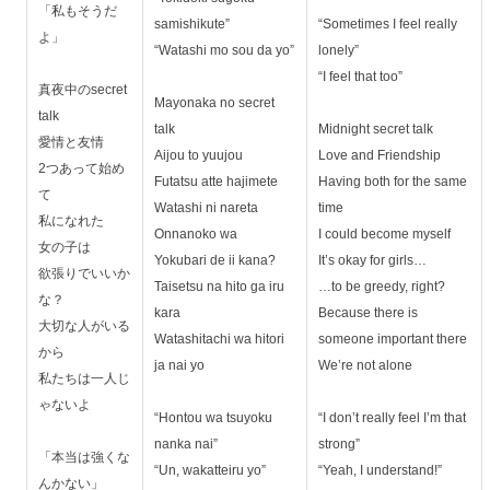
「私もそうだ
samishikute”
“Sometimes I feel really
よ」
“Watashi mo sou da yo”
lonely”
“I feel that too”
真夜中のsecret
Mayonaka no secret
talk
talk
Midnight secret talk
愛情と友情
Aijou to yuujou
Love and Friendship
2つあって始め
Futatsu atte hajimete
Having both for the same
て
Watashi ni nareta
time
私になれた
Onnanoko wa
I could become myself
女の子は
Yokubari de ii kana?
It’s okay for girls…
欲張りでいいか
Taisetsu na hito ga iru
…to be greedy, right?
な？
kara
Because there is
大切な人がいる
Watashitachi wa hitori
someone important there
から
ja nai yo
We’re not alone
私たちは一人じ
ゃないよ
“Hontou wa tsuyoku
“I don’t really feel I’m that
nanka nai”
strong”
「本当は強くな
“Un, wakatteiru yo”
“Yeah, I understand!”
んかない」