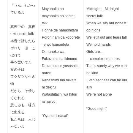
「うん、わかっ
Mayonaka no
Midnight… Midnight
ているよ」
mayonaka no secret
secret talk
talk
When we say our honest
真夜中の 真夜
Honne de hanashitara
opinions
中のsecret talk
Porori namida koborete
We let it out and tears fall
本音で話したら
Te wo tsunaideta
We hold hands
ポロリ 涙 こ
Onnanoko wa
Girls are…
ぼれて
Fukuzatsu na ikimono
…complex creatures
手を繋いでた
Dakara koso yasashiku
That’s surely why we can
女の子は
nareru
be kind
フクザツな生き
Kanashimi mo mikata
Even sadness can be our
物
ni dekiru
ally
だからこそ優し
Watashitachi wa hitori
We’re not alone
くなれる
ja nai yo
悲しみも 味方
“Good night”
に出来る
“Oyasumi nasai”
私たちは一人じ
ゃないよ