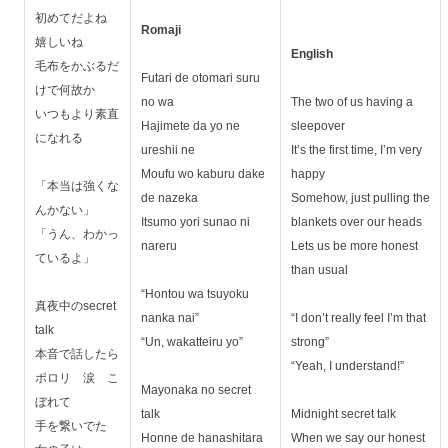
初めてだよね
Romaji
嬉しいね
English
毛布をかぶるだ
Futari de otomari suru
けで何故か
no wa
The two of us having a
いつもより素直
Hajimete da yo ne
sleepover
になれる
ureshii ne
It’s the first time, I’m very
Moufu wo kaburu dake
happy
「本当は強くな
de nazeka
Somehow, just pulling the
んかない」
Itsumo yori sunao ni
blankets over our heads
「うん、わかっ
nareru
Lets us be more honest
ているよ」
than usual
“Hontou wa tsuyoku
真夜中のsecret
nanka nai”
“I don’t really feel I’m that
talk
“Un, wakatteiru yo”
strong”
本音で話したら
“Yeah, I understand!”
ポロリ 涙 こ
Mayonaka no secret
ぼれて
talk
Midnight secret talk
手を繋いでた
Honne de hanashitara
When we say our honest