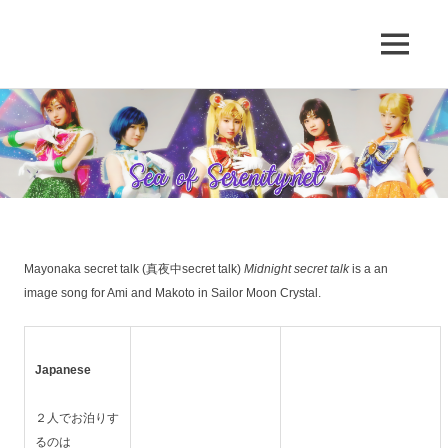
A
MENU
Sea
Sailor
Moon
Skip
of
fansite
to
featuring
content
Serenity.Net
translations,
lyrics,
and
new
insights
to
Mayonaka secret talk (真夜中secret talk)
Midnight secret talk
is a an
the
image song for Ami and Makoto in Sailor Moon Crystal.
series!
Japanese
２人でお泊りす
るのは