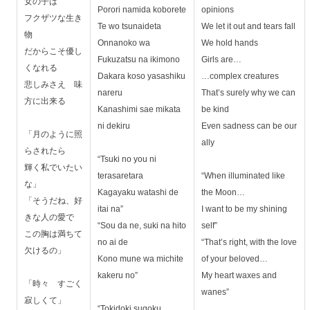
女の子は
Porori namida koborete
opinions
フクザツな生き
Te wo tsunaideta
We let it out and tears fall
物
Onnanoko wa
We hold hands
だからこそ優し
Fukuzatsu na ikimono
Girls are…
くなれる
Dakara koso yasashiku
…complex creatures
悲しみさえ 味
nareru
That’s surely why we can
方に出来る
Kanashimi sae mikata
be kind
ni dekiru
Even sadness can be our
「月のように照
ally
らされたら
“Tsuki no you ni
輝く私でいたい
terasaretara
“When illuminated like
な」
Kagayaku watashi de
the Moon…
「そうだね、好
itai na”
I want to be my shining
きな人の愛で
“Sou da ne, suki na hito
self”
この胸は満ちて
no ai de
“That’s right, with the love
欠けるの」
Kono mune wa michite
of your beloved…
kakeru no”
My heart waxes and
「時々 すごく
wanes”
寂しくて」
“Tokidoki sugoku