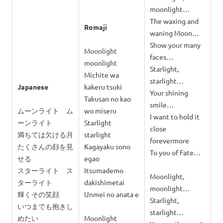
moonlight…
The waxing and
Romaji
waning Moon…
Show your many
Moonlight
faces…
moonlight
Starlight,
Michite wa
starlight…
Japanese
kakeru tsuki
Your shining
Takusan no kao
smile…
ムーンライト ム
wo miseru
I want to hold it
ーンライト
Starlight
close
満ちては欠ける月
starlight
forevermore
たくさんの顔を見
Kagayaku sono
To you of Fate…
せる
egao
スターライト ス
Itsumademo
Moonlight,
ターライト
dakishimetai
moonlight…
輝くその笑顔
Unmei no anata e
Starlight,
いつまでも抱きし
starlight…
めたい
Moonlight