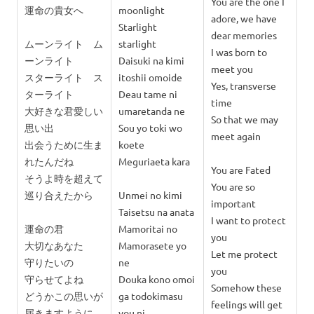
You are the one I
運命の貴女へ
moonlight
adore, we have
Starlight
dear memories
ムーンライト ム
starlight
I was born to
ーンライト
Daisuki na kimi
meet you
スターライト ス
itoshii omoide
Yes, transverse
ターライト
Deau tame ni
time
大好きな君愛しい
umaretanda ne
So that we may
思い出
Sou yo toki wo
meet again
出会うために生ま
koete
れたんだね
Meguriaeta kara
You are Fated
そうよ時を超えて
You are so
巡り合えたから
Unmei no kimi
important
Taisetsu na anata
I want to protect
運命の君
Mamoritai no
you
大切なあなた
Mamorasete yo
Let me protect
守りたいの
ne
you
守らせてよね
Douka kono omoi
Somehow these
どうかこの思いが
ga todokimasu
feelings will get
届きますように
you ni