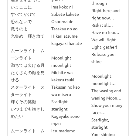
through
いまここに
Ima koko ni
Right here and
すべてかけて
Subete kakete
right now…
恐れないで
Osorenaide
Risk it all…
戦うのよ
Tatakau no yo
Have no fear…
光集め 輝き放て
Hikari atsume
We will fight
kagayaki hanate
Light, gather!
ムーンライト ム
Release your
ーンライト
Moonlight
shine
満ちては欠ける月
moonlight
たくさんの顔を見
Michite wa
Moonlight,
せる
kakeru tsuki
moonlight…
スターライト ス
Takusan no kao
The waxing and
ターライト
wo miseru
waning Moon…
輝くその笑顔
Starlight
Show your many
いつまでも抱きし
starlight
faces…
めたい
Kagayaku sono
Starlight,
egao
starlight
ムーンライト ム
Itsumademo
Your shining