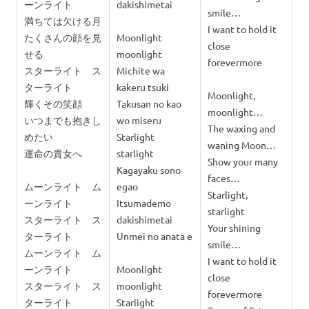
ーンライト
dakishimetai
smile…
満ちては欠ける月
I want to hold it
たくさんの顔を見
Moonlight
close
せる
moonlight
forevermore
スターライト ス
Michite wa
ターライト
kakeru tsuki
Moonlight,
輝くその笑顔
Takusan no kao
moonlight…
いつまでも抱きし
wo miseru
The waxing and
めたい
Starlight
waning Moon…
運命の貴女へ
starlight
Show your many
Kagayaku sono
faces…
ムーンライト ム
egao
Starlight,
ーンライト
Itsumademo
starlight
スターライト ス
dakishimetai
Your shining
ターライト
Unmei no anata e
smile…
ムーンライト ム
I want to hold it
ーンライト
Moonlight
close
スターライト ス
moonlight
forevermore
ターライト
Starlight