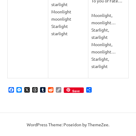
To you of Fate…
starlight
Moonlight
Moonlight,
moonlight
moonlight…
Starlight
Starlight,
starlight
starlight
Moonlight,
moonlight…
Starlight,
starlight
Facebook
Messenger
X
Threads
Tumblr
Reddit
Copy
Share
Save
Link
WordPress Theme: Poseidon by ThemeZee.