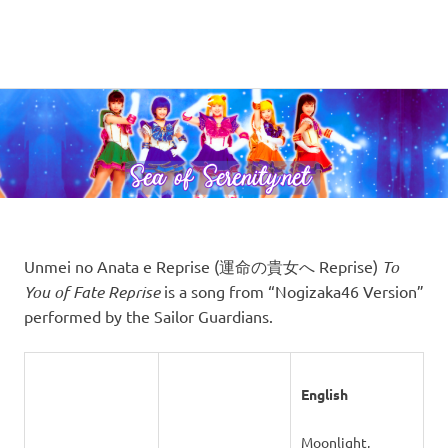
A
MENU
Sea
Sailor
Moon
Skip
of
fansite
to
featuring
content
Serenity.Net
translations,
lyrics,
and
new
insights
to
Unmei no Anata e Reprise (運命の貴女へ Reprise)
To
the
You of Fate Reprise
is a song from “Nogizaka46 Version”
series!
performed by the Sailor Guardians.
English
Moonlight,