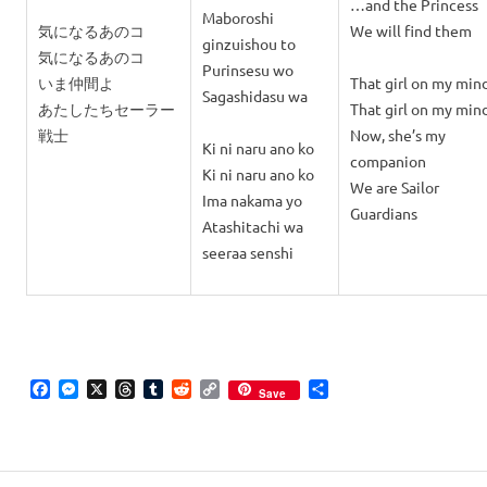
…and the Princess
Maboroshi
気になるあのコ
We will find them
ginzuishou to
気になるあのコ
Purinsesu wo
いま仲間よ
That girl on my min
Sagashidasu wa
あたしたちセーラー
That girl on my min
戦士
Now, she’s my
Ki ni naru ano ko
companion
Ki ni naru ano ko
We are Sailor
Ima nakama yo
Guardians
Atashitachi wa
seeraa senshi
Facebook
Messenger
X
Threads
Tumblr
Reddit
Copy
Share
Save
Link