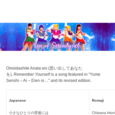
A
Sea
Sailor
Moon
Skip
of
fansite
to
featuring
content
Serenity.Net
translations,
lyrics,
and
new
insights
to
Omoidashite Anata wo (思い出してあなた
the
を),
Remember Yourself
is a song featured in “Yume
series!
Senshi – Ai – Eien ni…” and its revised edition.
Japanese
Romaji
小さなひとりの背後には
Chiisana hitor