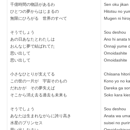
千億時間の物語があるわ
Sen oku jikan
ひとつの夢からはじまるの
Hitotsu no yu
無限にひろがる 世界のすべて
Mugen ni hiro
そうでしょう
Sou deshou
あの日あなたとわたしは
Ano hi anata 
おんなじ夢で結ばれてた
Onnaji yume 
思い出して
Omoidashite
思い出して
Omoidashite
小さなひとりが支えてる
Chiisana hitor
この世の一片が 宇宙そのもの
Kono yo no k
だれかが その夢失えば
Dareka ga so
そこから消え去る
過去も未来も
Soko kara kie
そうでしょう
Sou deshou
あなたは生まれながらに誇り高き
Anata wa umar
水星のプリンセス
suisei no puri
思い出しなさい
Omoidashinas