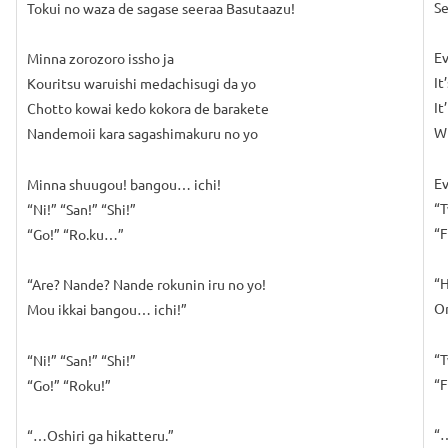
Se
Tokui no waza de sagase seeraa Basutaazu!
Ev
Minna zorozoro issho ja
It
Kouritsu waruishi medachisugi da yo
It
Chotto kowai kedo kokora de barakete
Wh
Nandemoii kara sagashimakuru no yo
Ev
Minna shuugou! bangou… ichi!
“T
“Ni!” “San!” “Shi!”
“F
“Go!” “Ro.ku…”
“H
“Are? Nande? Nande rokunin iru no yo!
O
Mou ikkai bangou… ichi!”
“T
“Ni!” “San!” “Shi!”
“F
“Go!” “Roku!”
“…
“…Oshiri ga hikatteru.”