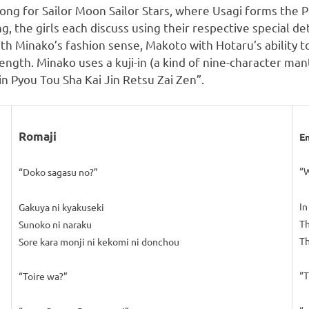
or Sailor Moon Sailor Stars, where Usagi forms the Pre
ng, the girls each discuss using their respective special d
h Minako’s fashion sense, Makoto with Hotaru’s ability to 
ength. Minako uses a kuji-in (a kind of nine-character ma
Rin Pyou Tou Sha Kai Jin Retsu Zai Zen”.
Romaji
En
“W
“Doko sagasu no?”
In
Gakuya ni kyakuseki
Th
Sunoko ni naraku
Th
Sore kara monji ni kekomi ni donchou
“T
“Toire wa?”