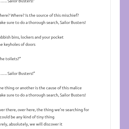
…. Sailor Busters!”
ere? Where? Is the source of this mischief?
ke sure to do a thorough search, Sailor Busters!
bbish bins, lockers and your pocket
e keyholes of doors
he toilets?”
…. Sailor Busters!”
e thing or another is the cause of this malice
ke sure to do a thorough search, Sailor Busters!
er there, over here, the thing we’re searching for
 could be any kind of tiny thing
rely, absolutely, we will discover it