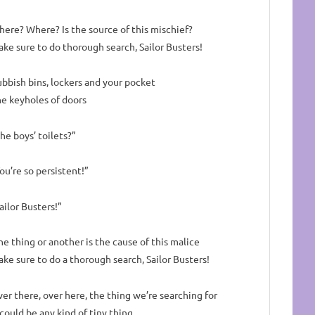
ere? Where? Is the source of this mischief?
ke sure to do thorough search, Sailor Busters!
bbish bins, lockers and your pocket
e keyholes of doors
he boys’ toilets?”
ou’re so persistent!”
ailor Busters!”
e thing or another is the cause of this malice
ke sure to do a thorough search, Sailor Busters!
er there, over here, the thing we’re searching for
 could be any kind of tiny thing