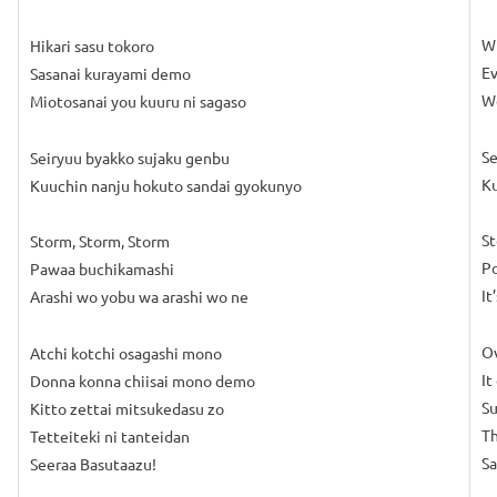
Wh
Hikari sasu tokoro
Ev
Sasanai kurayami demo
We
Miotosanai you kuuru ni sagaso
Se
Seiryuu byakko sujaku genbu
K
Kuuchin nanju hokuto sandai gyokunyo
St
Storm, Storm, Storm
P
Pawaa buchikamashi
It
Arashi wo yobu wa arashi wo ne
Ov
Atchi kotchi osagashi mono
It
Donna konna chiisai mono demo
Su
Kitto zettai mitsukedasu zo
Th
Tetteiteki ni tanteidan
Sa
Seeraa Basutaazu!