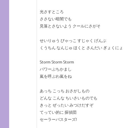
光さすところ
ささない暗闇でも
見落とさないよう クールにさがそ
せいりゅう びゃっこ すじゃく げんぶ
くうちん なんじゅ ほくと さんだい ぎょくにょ
Storm Storm Storm
パワーぶちかまし
嵐を呼ぶわ嵐をね
あっち こっち おさがしもの
どんな こんな ちいさいものでも
きっと ぜったい みつけだすぞ
てってい的に 探偵団
セーラーバスターズ!