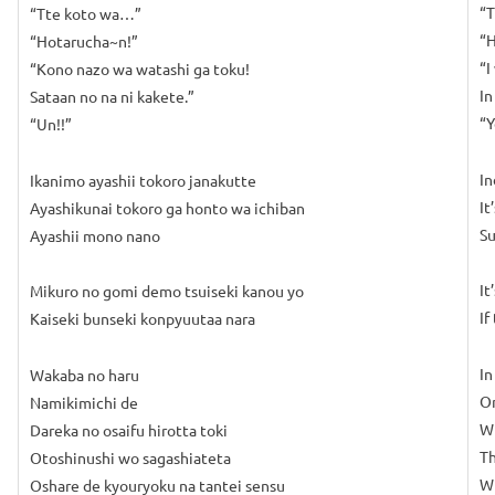
“
“Tte koto wa…”
“H
“Hotarucha~n!”
“I
“Kono nazo wa watashi ga toku!
In
Sataan no na ni kakete.”
“Y
“Un!!”
In
Ikanimo ayashii tokoro janakutte
It
Ayashikunai tokoro ga honto wa ichiban
Su
Ayashii mono nano
It
Mikuro no gomi demo tsuiseki kanou yo
If
Kaiseki bunseki konpyuutaa nara
In
Wakaba no haru
On
Namikimichi de
Wh
Dareka no osaifu hirotta toki
Th
Otoshinushi wo sagashiateta
Wi
Oshare de kyouryoku na tantei sensu