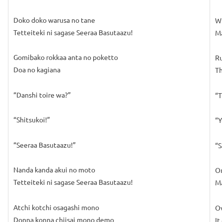
Doko doko warusa no tane
Wh
Tetteiteki ni sagase Seeraa Basutaazu!
Ma
Gomibako rokkaa anta no poketto
Ru
Doa no kagiana
Th
“Danshi toire wa?”
“T
“Shitsukoi!”
“Y
“Seeraa Basutaazu!”
“S
Nanda kanda akui no moto
On
Tetteiteki ni sagase Seeraa Basutaazu!
Ma
Atchi kotchi osagashi mono
Ov
Donna konna chiisai mono demo
It