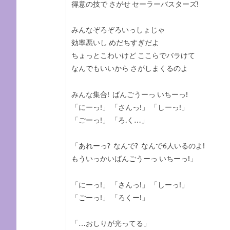
得意の技で さがせ セーラーバスターズ!
みんなぞろぞろいっしょじゃ
効率悪いし めだちすぎだよ
ちょっとこわいけど ここらでバラけて
なんでもいいから さがしまくるのよ
みんな集合! ばんごうーっ いちーっ!
「にーっ!」 「さんっ!」 「しーっ!」
「ごーっ!」 「ろ.く…」
「あれーっ? なんで? なんで6人いるのよ!
もういっかいばんごうーっ いちーっ!」
「にーっ!」 「さんっ!」 「しーっ!」
「ごーっ!」 「ろくー!」
「…おしりが光ってる」