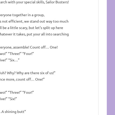
arch with your special skills, Sailor Busters!
eryone together in a group,
’s not efficient, we stand out way too much
’ll be a little scary, but let’s split up here
atever it takes, put your all into searching
eryone, assemble! Count off… One!
wo!” “Three!” “Four!”
ive!” “Six…”
uh? Why? Why are there six of us!”
nce more, count off… One!”
wo!” “Three!” “Four!”
ive!” “Six!”
A shining butt”