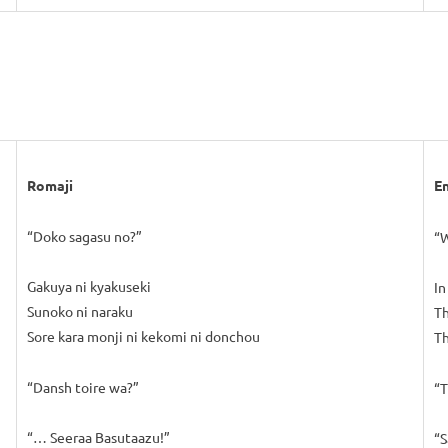
Romaji
En
“Doko sagasu no?”
“W
Gakuya ni kyakuseki
In
Sunoko ni naraku
Th
Sore kara monji ni kekomi ni donchou
Th
“Dansh toire wa?”
“T
“… Seeraa Basutaazu!”
“S