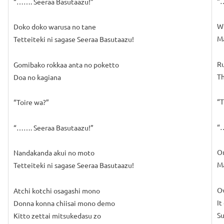
“…
“……. Seeraa Basutaazu!”
Wh
Doko doko warusa no tane
Ma
Tetteiteki ni sagase Seeraa Basutaazu!
Ru
Gomibako rokkaa anta no poketto
Th
Doa no kagiana
“T
“Toire wa?”
“…
“……. Seeraa Basutaazu!”
On
Nandakanda akui no moto
Ma
Tetteiteki ni sagase Seeraa Basutaazu!
Ov
Atchi kotchi osagashi mono
It
Donna konna chiisai mono demo
Su
Kitto zettai mitsukedasu zo