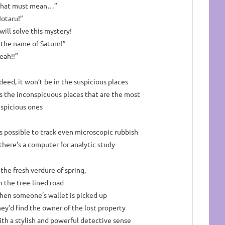
That must mean…”
otaru!”
 will solve this mystery!
 the name of Saturn!”
eah!!”
deed, it won’t be in the suspicious places
’s the inconspicuous places that are the most
spicious ones
’s possible to track even microscopic rubbish
 there’s a computer for analytic study
 the fresh verdure of spring,
 the tree-lined road
en someone’s wallet is picked up
ey’d find the owner of the lost property
th a stylish and powerful detective sense