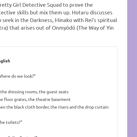
tty Girl Detective Squad to prove the
etective skills but mix them up. Hotaru discusses
seek in the Darkness, Minako with Rei’s spiritual
ntra) that arises out of Onmyōdō (The Way of Yin
glish
here do we look?”
 the dressing rooms, the guest seats
e floor grates, the theatre basement
en the black cloth border, the risers and the drop curtain
he toilets?”