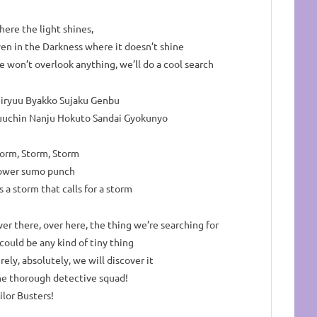
ere the light shines,
en in the Darkness where it doesn’t shine
 won’t overlook anything, we’ll do a cool search
iryuu Byakko Sujaku Genbu
uuchin Nanju Hokuto Sandai Gyokunyo
orm, Storm, Storm
ower sumo punch
’s a storm that calls for a storm
er there, over here, the thing we’re searching for
 could be any kind of tiny thing
rely, absolutely, we will discover it
e thorough detective squad!
ilor Busters!