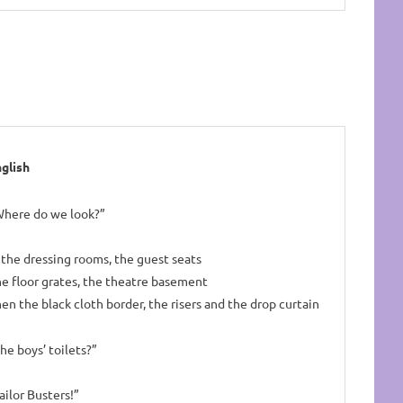
glish
here do we look?”
 the dressing rooms, the guest seats
e floor grates, the theatre basement
en the black cloth border, the risers and the drop curtain
he boys’ toilets?”
ailor Busters!”