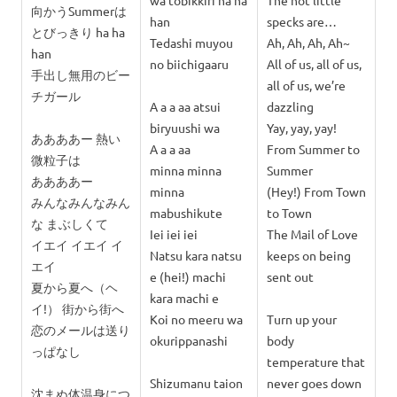
wa tobikkiri ha ha
The hot little
向かうSummerは
han
specks are…
とびっきり ha ha
Tedashi muyou
Ah, Ah, Ah, Ah~
han
no biichigaaru
All of us, all of us,
手出し無用のビー
all of us, we’re
チガール
A a a aa atsui
dazzling
biryuushi wa
Yay, yay, yay!
ああああー 熱い
A a a aa
From Summer to
微粒子は
minna minna
Summer
ああああー
minna
(Hey!) From Town
みんなみんなみん
mabushikute
to Town
な まぶしくて
Iei iei iei
The Mail of Love
イエイ イエイ イ
Natsu kara natsu
keeps on being
エイ
e (hei!) machi
sent out
夏から夏へ（ヘ
kara machi e
イ!） 街から街へ
Koi no meeru wa
Turn up your
恋のメールは送り
okurippanashi
body
っぱなし
temperature that
Shizumanu taion
never goes down
沈まぬ体温身につ