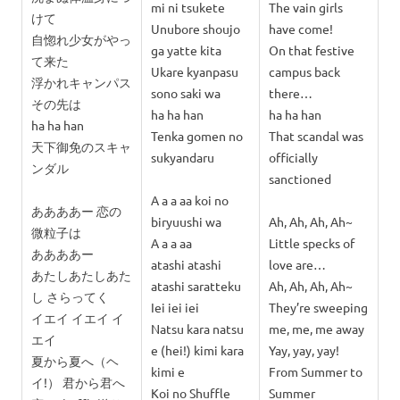
mi ni tsukete
The vain girls
けて
Unubore shoujo
have come!
自惚れ少女がやっ
ga yatte kita
On that festive
て来た
Ukare kyanpasu
campus back
浮かれキャンパス
sono saki wa
there…
その先は
ha ha han
ha ha han
ha ha han
Tenka gomen no
That scandal was
天下御免のスキャ
sukyandaru
officially
ンダル
sanctioned
A a a aa koi no
ああああー 恋の
biryuushi wa
Ah, Ah, Ah, Ah~
微粒子は
A a a aa
Little specks of
ああああー
atashi atashi
love are…
あたしあたしあた
atashi saratteku
Ah, Ah, Ah, Ah~
し さらってく
Iei iei iei
They’re sweeping
イエイ イエイ イ
Natsu kara natsu
me, me, me away
エイ
e (hei!) kimi kara
Yay, yay, yay!
夏から夏へ（ヘ
kimi e
From Summer to
イ!） 君から君へ
Koi no Shuffle
Summer