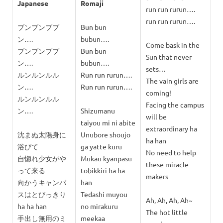
Japanese
Romaji
run run rurun….
run run rurun….
ブンブンブブ
Bun bun
ン….
bubun….
Come bask in the
ブンブンブブ
Bun bun
Sun that never
ン….
bubun….
sets…
ルンルンルル
Run run rurun….
The vain girls are
ン….
Run run rurun….
coming!
ルンルンルル
Facing the campus
ン….
Shizumanu
will be
taiyou mi ni abite
extraordinary ha
沈まぬ太陽身に
Unubore shoujo
ha han
浴びて
ga yatte kuru
No need to help
自惚れ少女がや
Mukau kyanpasu
these miracle
って来る
tobikkiri ha ha
makers
向かうキャンパ
han
スはとびっきり
Tedashi muyou
Ah, Ah, Ah, Ah~
ha ha han
no mirakuru
The hot little
手出し無用のミ
meekaa