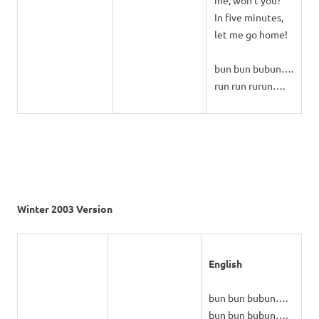
me, won’t you?
In five minutes,
let me go home!
bun bun bubun….
run run rurun….
Winter 2003 Version
English
bun bun bubun….
bun bun bubun….