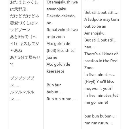
おたまじゃくし
Otamajakushi wa
は天邪鬼
amanojaku
But still, but still…
だけど だけどネ
Dakedo dakedo
A tadpole may turn
恋愛づくしはレ
ne
out to be an
ッドゾーン
Renai zukushi wa
Amanojaku
あと5分で（ヘ
redo zoon
But still, but still,
イ!）キスしてジ
Ato gofun de
hey…
ャあね
(hei!) kisu shite
There’s all kinds of
あと5分で帰らせ
jaa ne
passion in the Red
て
Ato gofun de
Zone
kaerasete
In five minutes…
ブンブンブブ
(Hey!) You’ll kiss
ン….
Bun bun
me, won’t you?
ルンルンルル
bubun….
In five minutes, let
ン….
Run run rurun….
me go home!
bun bun bubun….
run run rurun….