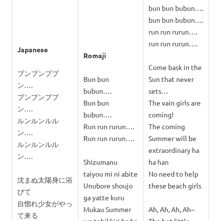
bun bun bubun….
bun bun bubun….
run run rurun….
run run rurun….
Japanese
Romaji
Come bask in the
ブンブンブブ
Bun bun
Sun that never
ン….
bubun….
sets…
ブンブンブブ
Bun bun
The vain girls are
ン….
bubun….
coming!
ルンルンルル
Run run rurun….
The coming
ン….
Run run rurun….
Summer will be
ルンルンルル
extraordinary ha
ン….
Shizumanu
ha han
taiyou mi ni abite
No need to help
沈まぬ太陽身に浴
Unubore shoujo
these beach girls
びて
ga yatte kuru
自惚れ少女がやっ
Mukau Summer
Ah, Ah, Ah, Ah~
て来る