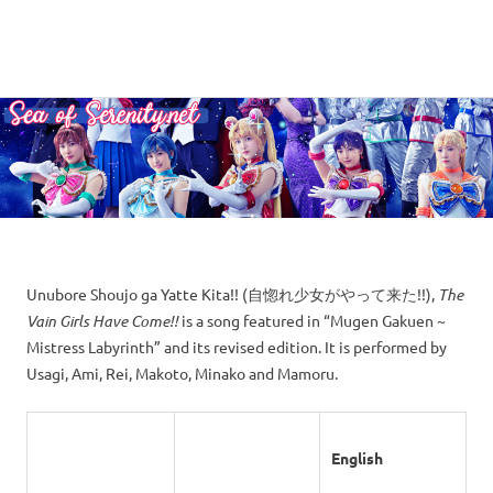
A
MENU
Sea
Sailor
Moon
Skip
of
fansite
to
featuring
content
Serenity.Net
translations,
lyrics,
and
new
insights
to
Unubore Shoujo ga Yatte Kita!! (自惚れ少女がやって来た!!),
The
the
Vain Girls Have Come!!
is a song featured in “Mugen Gakuen ~
series!
Mistress Labyrinth” and its revised edition. It is performed by
Usagi, Ami, Rei, Makoto, Minako and Mamoru.
English