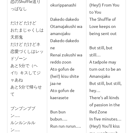
恋のShuffle送り
okurippanashi
(Hey!) From You
っぱなし
to You
Dakedo dakedo
The Shuffle of
だけど だけど
Otamajakushi wa
Love keeps on
おたまじゃくしは
amanojaku
being sent out
天邪鬼
Dakedo dakedo
だけど だけどネ
ne
But still, but
恋愛づくしはレッ
Renai zukushi wa
still…
ドゾーン
reddo zoon
A tadpole may
あと5分で（ヘ
Ato gofun de
turn out to be an
イ!）キスしてジ
(hei!) kisu shite
Amanojaku
ャあね
jaa ne
But still, but still,
あと5分で帰らせ
Ato gofun de
hey…
て
kaerasete
There’s all kinds
of passion in the
ブンブンブブ
Bun bun
Red Zone
ン….
bubun….
In five minutes…
ルンルンルル
Run run rurun….
(Hey!) You’ll kiss
ン….