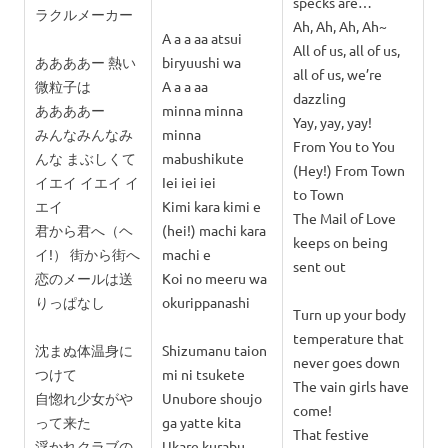
specks are…
ラクルメーカー
Ah, Ah, Ah, Ah~
A a a aa atsui
All of us, all of us,
ああああー 熱い
biryuushi wa
all of us, we’re
微粒子は
A a a aa
dazzling
ああああー
minna minna
Yay, yay, yay!
みんなみんなみ
minna
From You to You
んな まぶしくて
mabushikute
(Hey!) From Town
イエイ イエイ イ
Iei iei iei
to Town
エイ
Kimi kara kimi e
The Mail of Love
君から君へ（ヘ
(hei!) machi kara
keeps on being
イ!） 街から街へ
machi e
sent out
恋のメールは送
Koi no meeru wa
りっぱなし
okurippanashi
Turn up your body
temperature that
沈まぬ体温身に
Shizumanu taion
never goes down
つけて
mi ni tsukete
The vain girls have
自惚れ少女がや
Unubore shoujo
come!
って来た
ga yatte kita
That festive
浮かれクラブの
Ukare kurabu