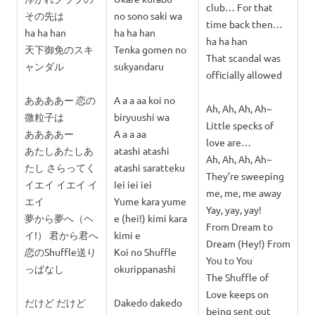
club… For that
その先は
no sono saki wa
time back then…
ha ha han
ha ha han
ha ha han
天下御免のスキ
Tenka gomen no
That scandal was
ャンダル
sukyandaru
officially allowed
ああああー 恋の
A a a aa koi no
Ah, Ah, Ah, Ah~
微粒子は
biryuushi wa
Little specks of
ああああー
A a a aa
love are…
あたしあたしあ
atashi atashi
Ah, Ah, Ah, Ah~
たし さらってく
atashi saratteku
They’re sweeping
イエイ イエイ イ
Iei iei iei
me, me, me away
エイ
Yume kara yume
Yay, yay, yay!
夢から夢へ（ヘ
e (hei!) kimi kara
From Dream to
イ!） 君から君へ
kimi e
Dream (Hey!) From
恋のShuffle送り
Koi no Shuffle
You to You
っぱなし
okurippanashi
The Shuffle of
Love keeps on
だけど だけど
Dakedo dakedo
being sent out